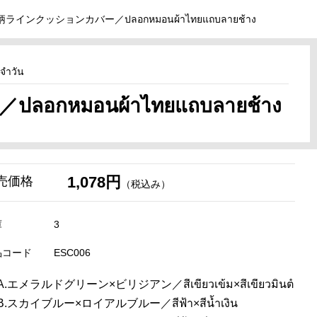
インクッションカバー／ปลอกหมอนผ้าไทยแถบลายช้าง
จำวัน
มอนผ้าไทยแถบลายช้าง
1,078円
売価格
（税込み）
庫
3
品コード
ESC006
A.エメラルドグリーン×ビリジアン／สีเขียวเข้ม×สีเขียวมิ้นต์
B.スカイブルー×ロイアルブルー／สีฟ้า×สีน้ำเงิน