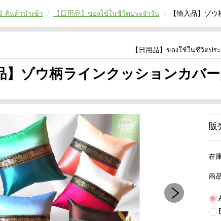
ินค้านำเข้า
【日用品】ของใช้ในชีวิตประจำวัน
【輸入品】ゾウ柄ラ
【日用品】ของใช้ในชีวิตประ
】ゾウ柄ラインクッションカバー／ปลอกห
販
在
商