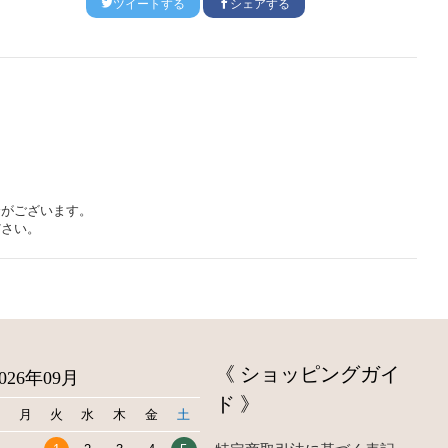
ツイートする
シェアする
合がございます。
ださい。
《 ショッピングガイ
2026年09月
ド 》
日
月
火
水
木
金
土