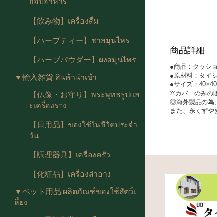
กอบอาหาร
【飲み物】เครื่องดื่ม
【ハーブティー】ชาสมุนไพร
商品詳細
【ハーブパウダー】ผงสมุนไพร
●商品：クッシ
●原材料：タイ
▼輸入雑貨 สินค้านำเข้า
●サイズ：40×40
※カバーのみの
【仏像・お守り】พระพุทธรูปแล
◎
海外製品の為
ะเครื่องราง
また、糸くずや
【日用品】ของใช้ในชีวิตประจำ
วัน
【調理器具】เครื่องครัว
【化粧品】เครื่องสำอาง
▼ペット用品 ผลิตภัณฑ์ของใช้สัตว์เ
ลี้ยง