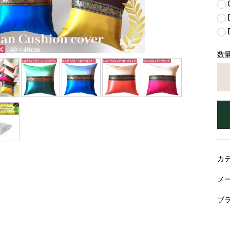
数
カ
メ
ブ