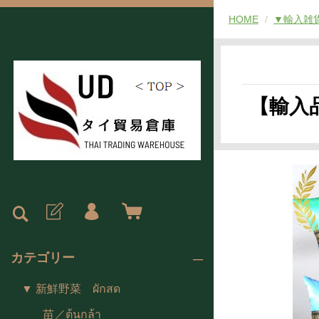
HOME
▼輸入雑貨 ส
【輸入品
カテゴリー
▼ 新鮮野菜 ผักสด
苗／ต้นกล้า