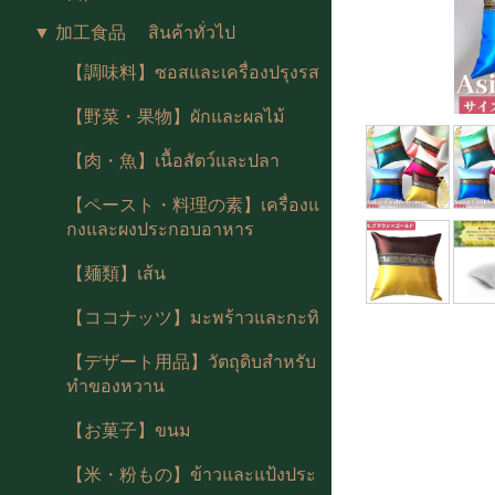
▼ 加工食品 สินค้าทั่วไป
【調味料】ซอสและเครื่องปรุงรส
【野菜・果物】ผักและผลไม้
【肉・魚】เนื้อสัตว์และปลา
【ペースト・料理の素】เครื่องแ
กงและผงประกอบอาหาร
【麺類】เส้น
【ココナッツ】มะพร้าวและกะทิ
【デザート用品】วัตถุดิบสำหรับ
ทำของหวาน
【お菓子】ขนม
【米・粉もの】ข้าวและแป้งประ