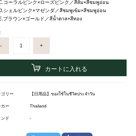
C.コーラルピンク×ローズピンク／สีส้ม×สีชมพูอ่อน
D.シェルピンク×マゼンダ／สีชมพูเข้ม×สีชมพูอ่อน
E.ブラウン×ゴールド／สีน้ำตาล×สีทอง
量
-
+
カートに入れる
テゴリー
【日用品】ของใช้ในชีวิตประจำวัน
ーカー
Thailand
ランド
-