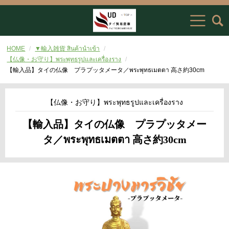
HOME
▼輸入雑貨 สินค้านำเข้า
【仏像・お守り】พระพุทธรูปและเครื่องราง
【輸入品】タイの仏像 プラプッタメータ／พระพุทธเมตตา 高さ約30cm
【仏像・お守り】พระพุทธรูปและเครื่องราง
【輸入品】タイの仏像 プラプッタメー
タ／พระพุทธเมตตา 高さ約30cm