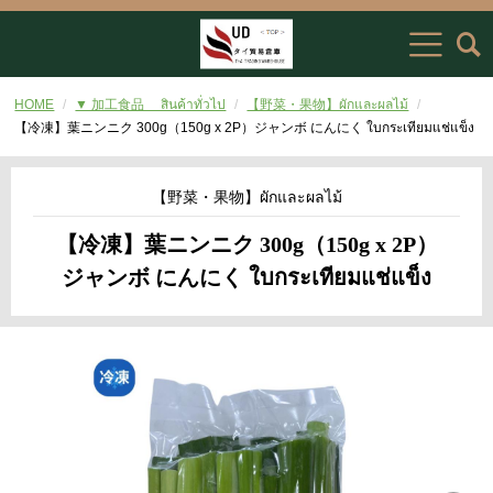
HOME
▼ 加工食品 สินค้าทั่วไป
【野菜・果物】ผักและผลไม้
【冷凍】葉ニンニク 300g（150g x 2P）ジャンボ にんにく ใบกระเทียมแช่แข็ง
【野菜・果物】ผักและผลไม้
【冷凍】葉ニンニク 300g（150g x 2P）
ジャンボ にんにく ใบกระเทียมแช่แข็ง