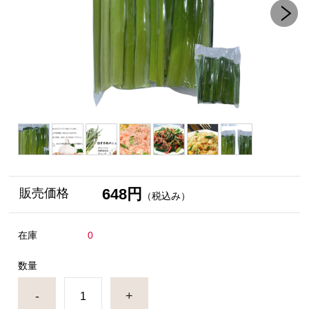
648円
販売価格
（税込み）
在庫
0
数量
-
+