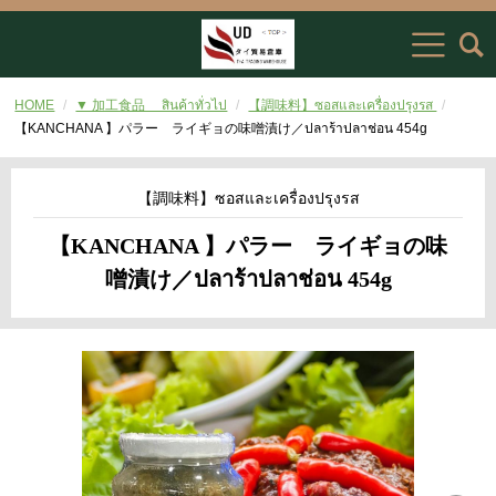
HOME
▼ 加工食品 สินค้าทั่วไป
【調味料】ซอสและเครื่องปรุงรส
【KANCHANA 】パラー ライギョの味噌漬け／ปลาร้าปลาช่อน 454g
【調味料】ซอสและเครื่องปรุงรส
【KANCHANA 】パラー ライギョの味
噌漬け／ปลาร้าปลาช่อน 454g