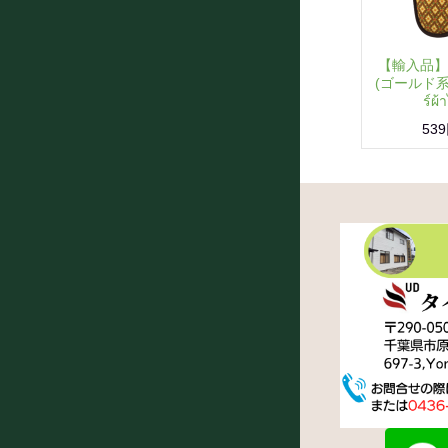
【輸入品】
(ゴールド系)／
ร์ผ้
53