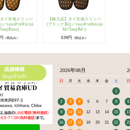
タイ生地スリッパ
【輸入品】タイ生地スリッパ
รองเท้าสลิปเปอ
(ブラック系))／รองเท้าสลิปเปอ
าไทย(สีทอง)
ร์ผ้าไทย(สีดำ)
9円
539円
（税込み）
（税込み）
2026年08月
日
月
火
水
木
金
土
1
2
3
4
5
6
7
8
6
9
10
11
12
13
14
15
1
16
17
18
19
20
21
22
2