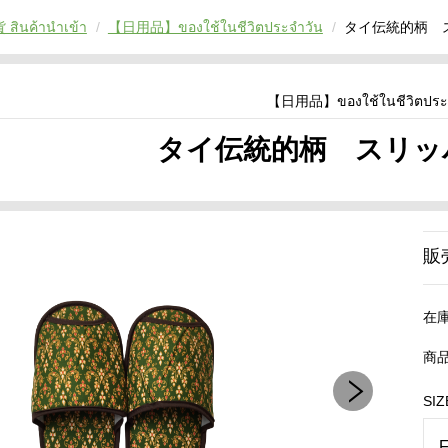
ินค้านำเข้า
【日用品】ของใช้ในชีวิตประจำวัน
タイ伝統的柄 ス
【日用品】ของใช้ในชีวิตประ
タイ伝統的柄 スリッパ（
販
在
商
SIZ