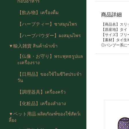
กอบอาหาร
【飲み物】เครื่องดื่ม
商品詳細
【ハーブティー】ชาสมุนไพร
【商品名】スリ
【原産地】タイ
【サイズ】フリー
【ハーブパウダー】ผงสมุนไพร
【素材】タイ生
◎バンブー系に
▼輸入雑貨 สินค้านำเข้า
【仏像・お守り】พระพุทธรูปแล
ะเครื่องราง
【日用品】ของใช้ในชีวิตประจำ
วัน
【調理器具】เครื่องครัว
【化粧品】เครื่องสำอาง
▼ペット用品 ผลิตภัณฑ์ของใช้สัตว์เ
ลี้ยง