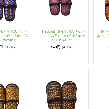
タイ生地スリッパ
【輸入品】タイ生地スリッパ
【輸入
งเท้าสลิปเปอร์ผ้
(パープル系)／รองเท้าสลิปเปอ
(レッド系)
ย(สีกรมท่า)
ร์ผ้าไทย(สีม่วง)
0円
540円
（税込み）
（税込み）