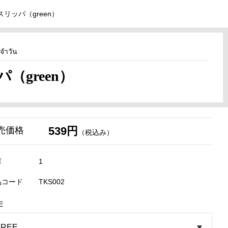
リッパ（green）
จำวัน
green）
539円
売価格
（税込み）
庫
1
品コード
TKS002
E