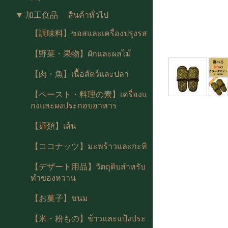
▼ 加工食品 สินค้าทั่วไป
【調味料】ซอสและเครื่องปรุงรส
【野菜・果物】ผักและผลไม้
【肉・魚】เนื้อสัตว์และปลา
【ペースト・料理の素】เครื่องแ
กงและผงประกอบอาหาร
【麺類】เส้น
【ココナッツ】มะพร้าวและกะทิ
【デザート用品】วัตถุดิบสำหรับ
ทำของหวาน
【お菓子】ขนม
【米・粉もの】ข้าวและแป้งประ