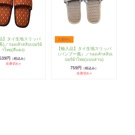
品】タイ生地スリッパ
／รองเท้าสลิปเปอร์ผ้
【輸入品】タイ生地スリッパ
าไทย(สีแดง)
（バンブー風）／รองเท้าสลิปเ
539円
（税込み）
ปอร์ผ้าไทย(แบบสาน)
在庫切れ×
759円
（税込み）
在庫切れ×