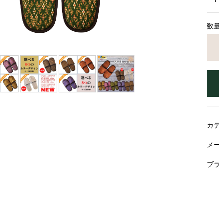
数
カ
メ
ブ