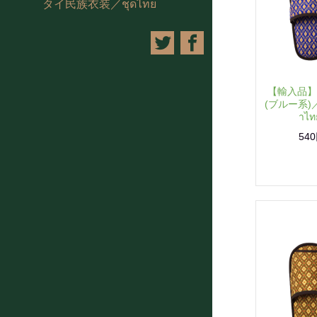
タイ民族衣装／ชุดไทย
【輸入品】
(ブルー系)／รอ
าไท
54