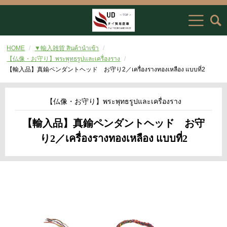
HOME
▼輸入雑貨 สินค้านำเข้า
【仏像・お守り】พระพุทธรูปและเครื่องราง
【輸入品】真鍮ペンダントヘッド お守り2／เครื่องรางทองเหลือง แบบที่2
【仏像・お守り】พระพุทธรูปและเครื่องราง
【輸入品】真鍮ペンダントヘッド お守
り2／เครื่องรางทองเหลือง แบบที่2