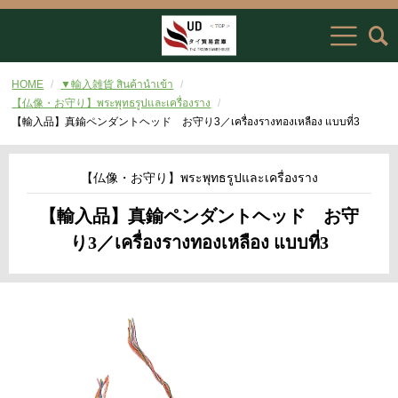
HOME
▼輸入雑貨 สินค้านำเข้า
【仏像・お守り】พระพุทธรูปและเครื่องราง
【輸入品】真鍮ペンダントヘッド お守り3／เครื่องรางทองเหลือง แบบที่3
【仏像・お守り】พระพุทธรูปและเครื่องราง
【輸入品】真鍮ペンダントヘッド お守
り3／เครื่องรางทองเหลือง แบบที่3