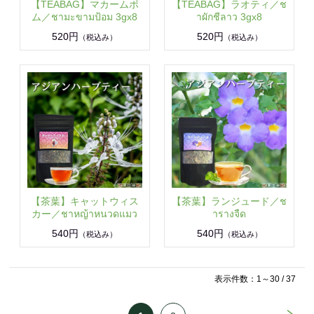
【TEABAG】マカームポ
【TEABAG】ラオティ／ช
ム／ชามะขามป้อม 3gx8
าผักชีลาว 3gx8
520円
520円
（税込み）
（税込み）
【茶葉】キャットウィス
【茶葉】ランジュード／ช
カー／ชาหญ้าหนวดแมว
ารางจืด
540円
540円
（税込み）
（税込み）
表示件数：1～30 / 37