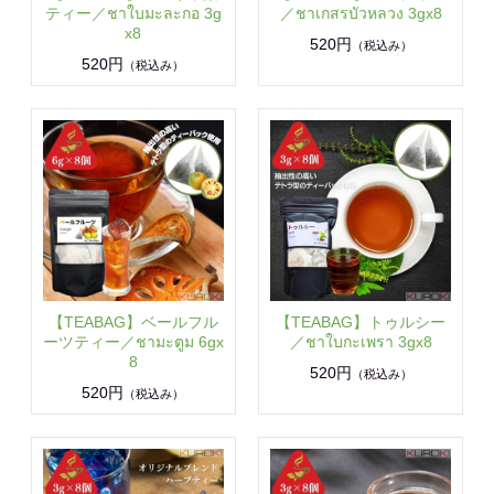
ティー／ชาใบมะละกอ 3g
／ชาเกสรบัวหลวง 3gx8
x8
520円
（税込み）
520円
（税込み）
【TEABAG】ベールフル
【TEABAG】トゥルシー
ーツティー／ชามะตูม 6gx
／ชาใบกะเพรา 3gx8
8
520円
（税込み）
520円
（税込み）