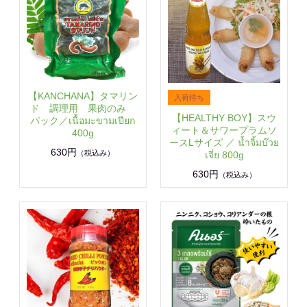
【KANCHANA】タマリン
ド 調理用 果肉のみ
【HEALTHY BOY】スウ
パック／เนื้อมะขามเปียก
ィート＆サワープラムソ
400g
ースLサイズ ／ น้ำจิ้มบ๊วย
630円
（税込み）
เจี่ย 800g
630円
（税込み）