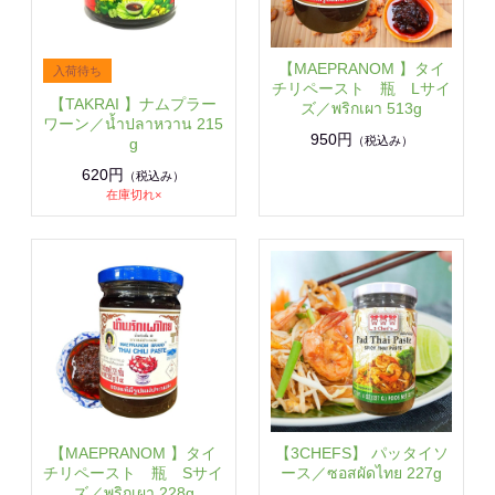
【MAEPRANOM 】タイ
チリペースト 瓶 Lサイ
【TAKRAI 】ナムプラー
ズ／พริกเผา 513g
ワーン／น้ำปลาหวาน 215
950円
（税込み）
g
620円
（税込み）
在庫切れ×
【MAEPRANOM 】タイ
【3CHEFS】 パッタイソ
チリペースト 瓶 Sサイ
ース／ซอสผัดไทย 227g
ズ／พริกเผา 228g