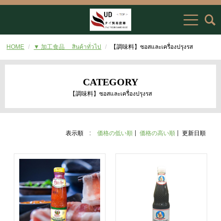
HOME
▼ 加工食品 สินค้าทั่วไป
【調味料】ซอสและเครื่องปรุงรส
CATEGORY
【調味料】ซอสและเครื่องปรุงรส
表示順 :
価格の低い順
価格の高い順
更新日順