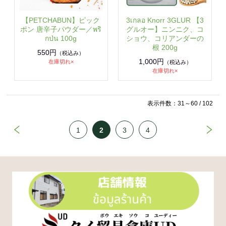
【PETCHABUN】ピック
3เกลอ Knorr 3GLUR 【3
ポン 唐辛子パウダー／พริ
グルオー】ニンニク、コ
กป่น 100g
ショウ、コリアンダーの
根 200g
550円
（税込み）
1,000円
在庫切れ×
（税込み）
在庫切れ×
表示件数：31～60 / 102
1
2
3
4